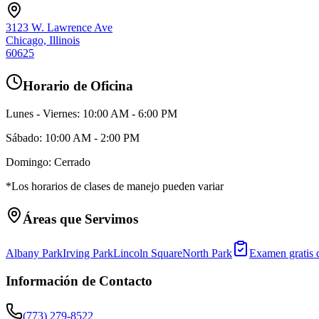
3123 W. Lawrence Ave
Chicago, Illinois
60625
Horario de Oficina
Lunes - Viernes: 10:00 AM - 6:00 PM
Sábado: 10:00 AM - 2:00 PM
Domingo: Cerrado
*Los horarios de clases de manejo pueden variar
Áreas que Servimos
Albany Park
Irving Park
Lincoln Square
North Park
Examen gratis d
Información de Contacto
(773) 279-8522